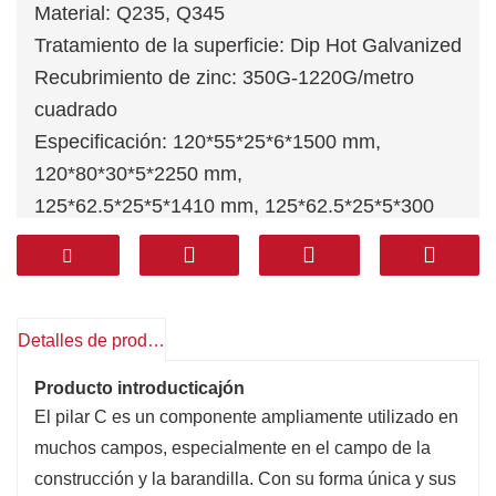
Material: Q235, Q345
Tratamiento de la superficie: Dip Hot Galvanized
Recubrimiento de zinc: 350G-1220G/metro
cuadrado
Especificación: 120*55*25*6*1500 mm,
120*80*30*5*2250 mm,
125*62.5*25*5*1410 mm, 125*62.5*25*5*300
mm.
Los tamaños se pueden personalizar de
acuerdo con los dibujos
Estándar: （Estándar nacional） ， （Estándar
Detalles de producto
americano） （（Estándar europeo）
Producto introducti
cajón
El pilar C es un componente ampliamente utilizado en
muchos campos, especialmente en el campo de la
construcción y la barandilla. Con su forma única y sus