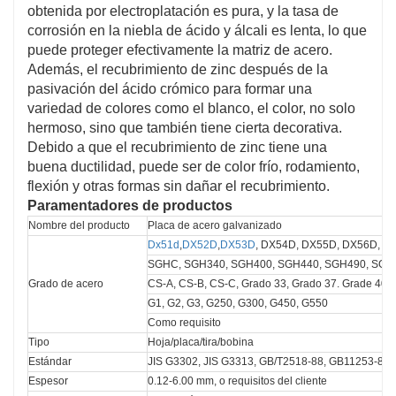
obtenida por electroplatación es pura, y la tasa de
corrosión en la niebla de ácido y álcali es lenta, lo que
puede proteger efectivamente la matriz de acero.
Además, el recubrimiento de zinc después de la
pasivación del ácido crómico para formar una
variedad de colores como el blanco, el color, no solo
hermoso, sino que también tiene cierta decorativa.
Debido a que el recubrimiento de zinc tiene una
buena ductilidad, puede ser de color frío, rodamiento,
flexión y otras formas sin dañar el recubrimiento.
Paramentadores de productos
Nombre del producto
Placa de acero galvanizado
Dx51d
,
DX52D
,
DX53D
, DX54D, DX55D, DX56D, D
SGHC, SGH340, SGH400, SGH440, SGH490, SGH
Grado de acero
CS-A, CS-B, CS-C, Grado 33, Grado 37. Grade 40,
G1, G2, G3, G250, G300, G450, G550
Como requisito
Tipo
Hoja/placa/tira/bobina
Estándar
JIS G3302, JIS G3313, GB/T2518-88, GB11253-89,
Espesor
0.12-6.00 mm, o requisitos del cliente