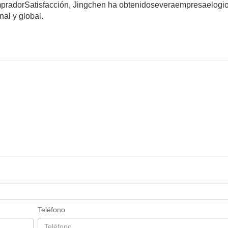
prador
Satisfacción, Jingchen ha obtenido
severa
empresa
elogi
nal y global.
Teléfono