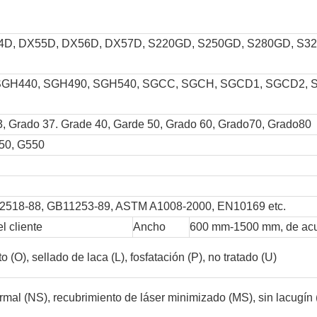
54D, DX55D, DX56D, DX57D, S220GD, S250GD, S280GD, S3
SGH440, SGH490, SGH540, SGCC, SGCH, SGCD1, SGCD2, 
, Grado 37. Grade 40, Garde 50, Grado 60, Grado70, Grado80
450, G550
T2518-88, GB11253-89, ASTM A1008-2000, EN10169 etc.
l cliente
Ancho
600 mm-1500 mm, de acuer
 (O), sellado de laca (L), fosfatación (P), no tratado (U)
mal (NS), recubrimiento de láser minimizado (MS), sin lacugín