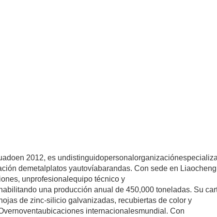
tuado
en 2012, es un
distinguido
personal
organización
especializ
ación de
metal
platos y
autovía
barandas. Con sede en Liaocheng
iones, un
profesional
equipo técnico y
habilitando una producción anual de 450,000 toneladas. Su car
ojas de zinc-silicio galvanizadas, recubiertas de color y
 Over
noventa
ubicaciones internacionales
mundial. Con