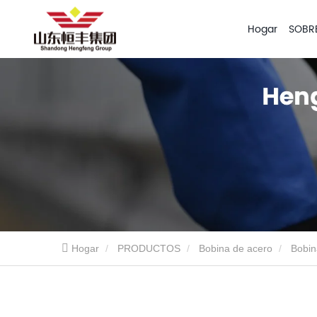
Hogar
SOBR
Hogar
PRODUCTOS
Bobina de acero
Bobin