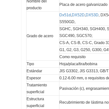
Nombre del
Placa de acero galvanizado
producto
Dx51d
,
DX52D
,
DX53D
, DX
S550GD,
SGHC, SGH340, SGH400, 
SGC490, SGC570;
Grado de acero
CS-A, CS-B, CS-C, Grado 33
G1, G2, G3, G250, G300, G
Como requisito
Tipo
Hoja/placa/tira/bobina
Estándar
JIS G3302, JIS G3313, GB/
Espesor
0.12-6.00 mm, o requisitos de
Tratamiento
Pasivación (c), engrasamiento
superficial
Estructura
Recubrimiento de lástima nor
superficial