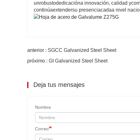
un
robusto
dedicación
a innovación, calidad y
com
continúa
extender
su presencia
cada
a nivel nacio
anterior : SGCC Galvanized Steel Sheet
próximo : GI Galvanized Steel Sheet
Deja tus mensajes
Nombre
Correo