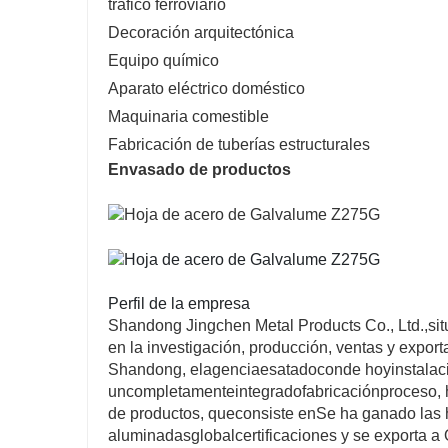
tráfico ferroviario
Decoración arquitectónica
Equipo químico
Aparato eléctrico doméstico
Maquinaria comestible
Fabricación de tuberías estructurales
Envasado de productos
Perfil de la empresa
Shandong Jingchen Metal Products Co., Ltd.,
si
en la investigación, producción, ventas y export
Shandong, el
agencia
es
atado
con
de hoy
instalac
un
completamente
integrado
fabricación
proceso, 
de productos, que
consiste en
Se ha ganado las h
aluminadas
global
certificaciones y se exporta a