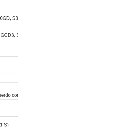
20GD, S350GD, S390GD, S420GD, S450GD,
SGCD3, SGCD4, SGC340, SGC400, SGC440,
do con el requisito del cliente
 (FS)