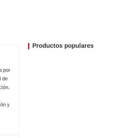
Productos populares
a por
l de
ción.
ión y